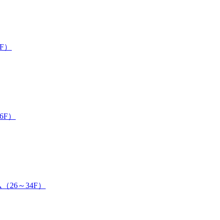
F）
6F）
26～34F）