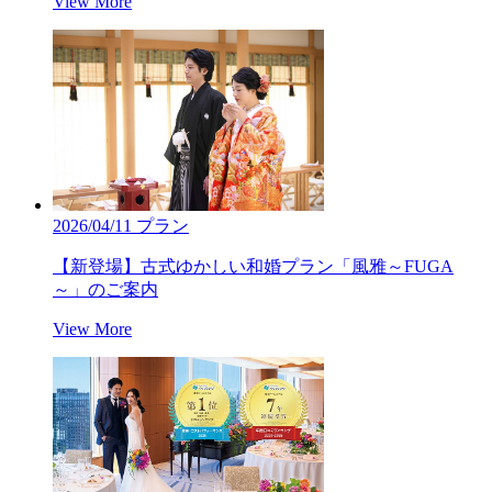
View More
2026/04/11
プラン
【新登場】古式ゆかしい和婚プラン「風雅～FUGA
～」のご案内
View More