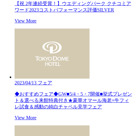
【祝 2年連続受賞！】ウエディングパーク クチコミア
ワード2023コストパフォーマンス評価SILVER
View More
2023/04/13
フェア
◆おすすめフェア◆GW■5/4・5・7開催■挙式プレゼン
ト＆選べる来館特典付き★豪華オマール海老×牛フィ
レ試食＆感動の純白チャペル見学フェア
View More