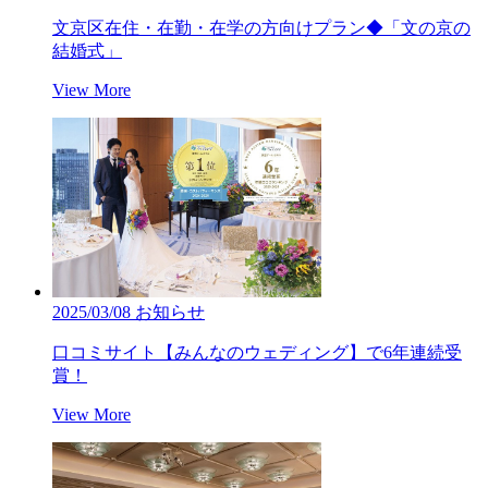
文京区在住・在勤・在学の方向けプラン◆「文の京の
結婚式」
View More
2025/03/08
お知らせ
口コミサイト【みんなのウェディング】で6年連続受
賞！
View More