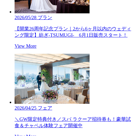
2026/05/28
プラン
【開業26周年記念プラン｜2から6ヶ月以内のウェディ
ング限定】紡ぎ‐TSUMUGI‐ 6月1日販売スタート！
View More
2026/04/25
フェア
＼GW限定特典付き／スパ ラクーア招待券も！豪華試
食＆チャペル体験フェア開催中