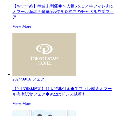
【おすすめ】毎週末開催◆＼人気No.１／牛フィレ肉＆
オマール海老＊豪華5品試食＆純白のチャペル見学フェ
ア
View More
2024/09/16
フェア
【9月3連休限定】11大特典付き◆牛フィレ肉＆オマー
ル海老試食フェア◆9/22はドレス試着も
View More