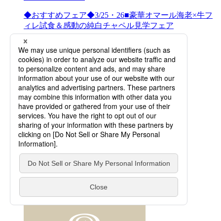
◆おすすめフェア◆3/25・26■豪華オマール海老×牛フ
ィレ試食＆感動の純白チャペル見学フェア
View More
2023/03/13
お知らせ
お客様に安心してご利用いただくために
View More