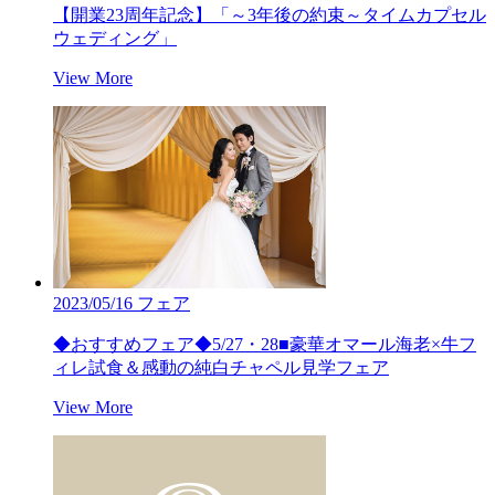
【開業23周年記念】「～3年後の約束～タイムカプセル
ウェディング」
View More
2023/05/16
フェア
◆おすすめフェア◆5/27・28■豪華オマール海老×牛フ
ィレ試食＆感動の純白チャペル見学フェア
View More