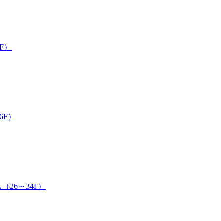
F）
6F）
26～34F）