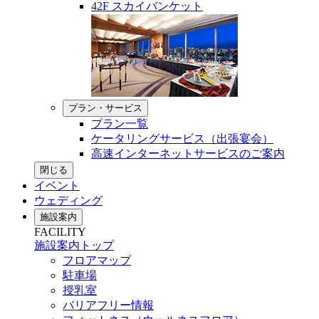
42F スカイバンケット
プラン・サービス
プラン一覧
ケータリングサービス（出張宴会）
高速インターネットサービスのご案内
閉じる
イベント
ウェディング
施設案内
FACILITY
施設案内トップ
フロアマップ
駐車場
授乳室
バリアフリー情報