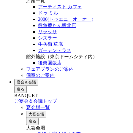
店舗一覧
アーティスト カフェ
ドゥ ミル
2000(トゥエニーオーオー)
熊魚菴たん熊北店
リラッサ
シズラー
牛兵衛 草庵
ガーデンテラス
館外施設（東京ドームシティ内）
後楽園飯店
フェアプランのご案内
個室のご案内
宴会＆会議
戻る
BANQUET
ご宴会＆会議トップ
宴会場一覧
大宴会場
戻る
大宴会場