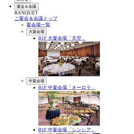
宴会＆会議
BANQUET
ご宴会＆会議トップ
宴会場一覧
大宴会場
B1F 大宴会場「天空」
中宴会場
B1F 中宴会場「オーロラ」
B1F 中宴会場「シンシア」