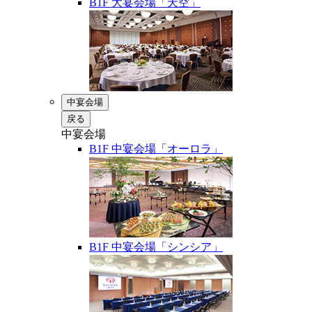
B1F 大宴会場「天空」
中宴会場
戻る
中宴会場
B1F 中宴会場「オーロラ」
B1F 中宴会場「シンシア」