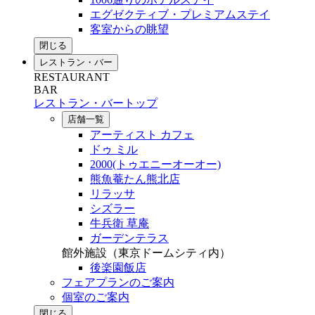
エグゼクティブ・プレミアムステイ
客室からの眺望
閉じる
レストラン・バー
RESTAURANT
BAR
レストラン・バートップ
店舗一覧
アーティスト カフェ
ドゥ ミル
2000(トゥエニーオーオー)
熊魚菴たん熊北店
リラッサ
シズラー
牛兵衛 草庵
ガーデンテラス
館外施設（東京ドームシティ内）
後楽園飯店
フェアプランのご案内
個室のご案内
閉じる