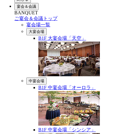
宴会＆会議
BANQUET
ご宴会＆会議トップ
宴会場一覧
大宴会場
B1F 大宴会場「天空」
中宴会場
B1F 中宴会場「オーロラ」
B1F 中宴会場「シンシア」