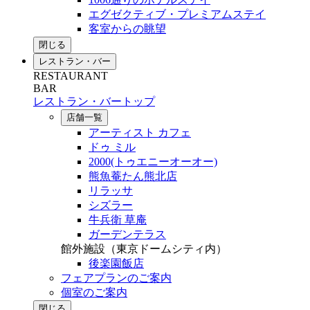
エグゼクティブ・プレミアムステイ
客室からの眺望
閉じる
レストラン・バー
RESTAURANT
BAR
レストラン・バートップ
店舗一覧
アーティスト カフェ
ドゥ ミル
2000(トゥエニーオーオー)
熊魚菴たん熊北店
リラッサ
シズラー
牛兵衛 草庵
ガーデンテラス
館外施設（東京ドームシティ内）
後楽園飯店
フェアプランのご案内
個室のご案内
閉じる