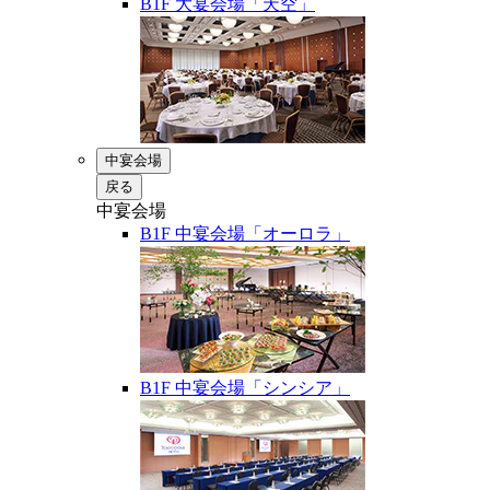
B1F 大宴会場「天空」
中宴会場
戻る
中宴会場
B1F 中宴会場「オーロラ」
B1F 中宴会場「シンシア」