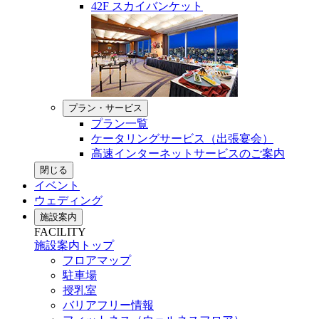
42F スカイバンケット
プラン・サービス
プラン一覧
ケータリングサービス（出張宴会）
高速インターネットサービスのご案内
閉じる
イベント
ウェディング
施設案内
FACILITY
施設案内トップ
フロアマップ
駐車場
授乳室
バリアフリー情報