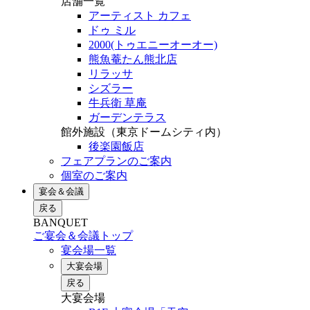
店舗一覧
アーティスト カフェ
ドゥ ミル
2000(トゥエニーオーオー)
熊魚菴たん熊北店
リラッサ
シズラー
牛兵衛 草庵
ガーデンテラス
館外施設（東京ドームシティ内）
後楽園飯店
フェアプランのご案内
個室のご案内
宴会＆会議
戻る
BANQUET
ご宴会＆会議トップ
宴会場一覧
大宴会場
戻る
大宴会場