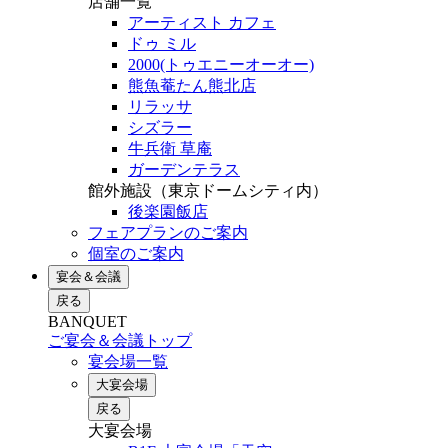
店舗一覧
アーティスト カフェ
ドゥ ミル
2000(トゥエニーオーオー)
熊魚菴たん熊北店
リラッサ
シズラー
牛兵衛 草庵
ガーデンテラス
館外施設（東京ドームシティ内）
後楽園飯店
フェアプランのご案内
個室のご案内
宴会＆会議
戻る
BANQUET
ご宴会＆会議トップ
宴会場一覧
大宴会場
戻る
大宴会場