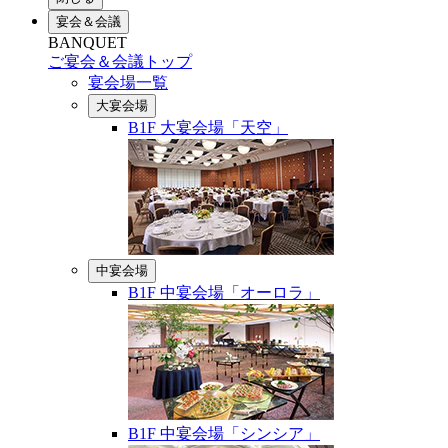
宴会＆会議
BANQUET
ご宴会＆会議トップ
宴会場一覧
大宴会場
B1F 大宴会場「天空」
中宴会場
B1F 中宴会場「オーロラ」
B1F 中宴会場「シンシア」