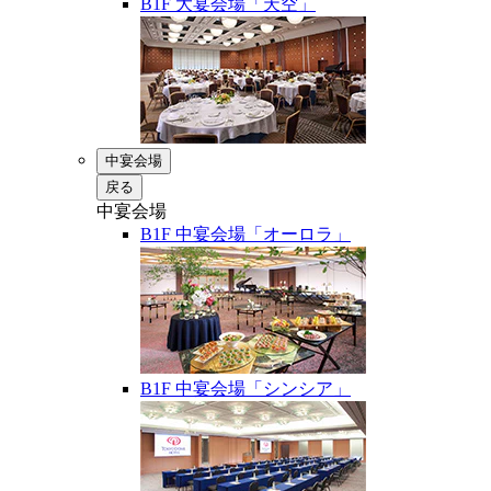
B1F 大宴会場「天空」
中宴会場
戻る
中宴会場
B1F 中宴会場「オーロラ」
B1F 中宴会場「シンシア」