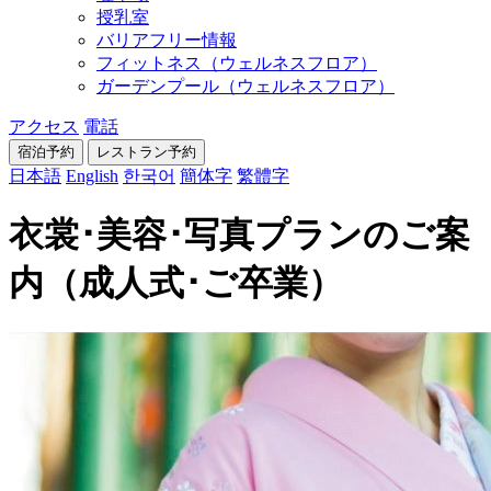
授乳室
バリアフリー情報
フィットネス（ウェルネスフロア）
ガーデンプール（ウェルネスフロア）
アクセス
電話
宿泊予約
レストラン
予約
日本語
English
한국어
簡体字
繁體字
衣裳･美容･写真プランのご案
内（成人式･ご卒業）