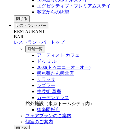
エグゼクティブ・プレミアムステイ
客室からの眺望
閉じる
レストラン・バー
RESTAURANT
BAR
レストラン・バートップ
店舗一覧
アーティスト カフェ
ドゥ ミル
2000(トゥエニーオーオー)
熊魚菴たん熊北店
リラッサ
シズラー
牛兵衛 草庵
ガーデンテラス
館外施設（東京ドームシティ内）
後楽園飯店
フェアプランのご案内
個室のご案内
閉じる