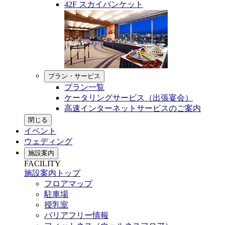
42F スカイバンケット
プラン・サービス
プラン一覧
ケータリングサービス（出張宴会）
高速インターネットサービスのご案内
閉じる
イベント
ウェディング
施設案内
FACILITY
施設案内トップ
フロアマップ
駐車場
授乳室
バリアフリー情報