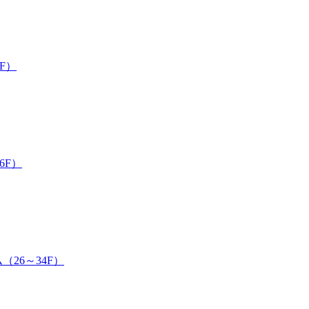
F）
6F）
26～34F）