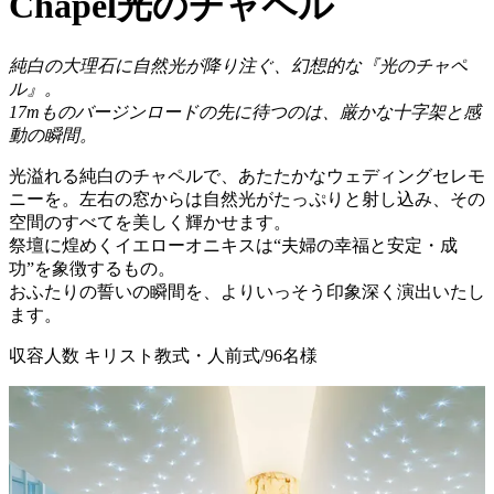
Chapel
光のチャペル
純白の大理石に自然光が降り注ぐ、幻想的な『光のチャペ
ル』。
17mものバージンロードの先に待つのは、厳かな十字架と感
動の瞬間。
光溢れる純白のチャペルで、あたたかなウェディングセレモ
ニーを。左右の窓からは自然光がたっぷりと射し込み、その
空間のすべてを美しく輝かせます。
祭壇に煌めくイエローオニキスは“夫婦の幸福と安定・成
功”を象徴するもの。
おふたりの誓いの瞬間を、よりいっそう印象深く演出いたし
ます。
収容人数
キリスト教式・人前式/96名様