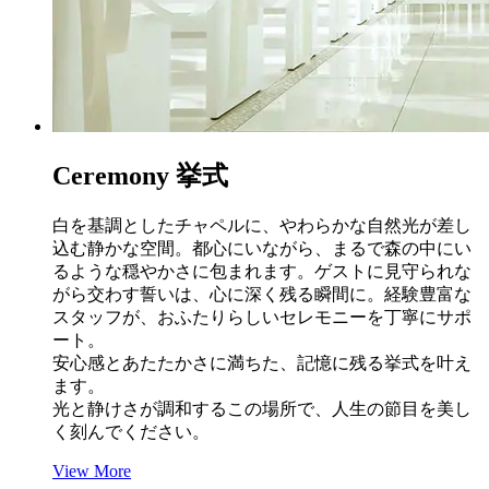
C
eremony
挙式
白を基調としたチャペルに、やわらかな自然光が差し
込む静かな空間。都心にいながら、まるで森の中にい
るような穏やかさに包まれます。ゲストに見守られな
がら交わす誓いは、心に深く残る瞬間に。経験豊富な
スタッフが、おふたりらしいセレモニーを丁寧にサポ
ート。
安心感とあたたかさに満ちた、記憶に残る挙式を叶え
ます。
光と静けさが調和するこの場所で、人生の節目を美し
く刻んでください。
View More