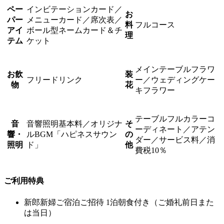
ペー
インビテーションカード／
お
パー
メニューカード／席次表／
料
フルコース
アイ
ボール型ネームカード＆チ
理
テム
ケット
メインテーブルフラワ
お飲
装
フリードリンク
ー／ウェディングケー
物
花
キフラワー
テーブルフルカラーコ
音
音響照明基本料／オリジナ
そ
ーディネート／アテン
響・
ルBGM「ハピネスサウン
の
ダー／サービス料／消
照明
ド」
他
費税10％
ご利用特典
新郎新婦ご宿泊ご招待 1泊朝食付き（ご婚礼前日また
は当日）