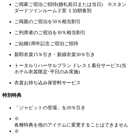
ご両家ご宿泊ご招待(婚礼前日または当日) ※スタン
ダードツインルーム２室 １泊朝食別
ご両親のご宿泊を50％相当割引
ご列席者のご宿泊を30％相当割引
ご結婚1周年記念ご宿泊ご招待
新郎衣裳15％引き・新婦衣裳30％引き
トータルリハーサルプラン ドレス１着分サービス(当
ホテル衣裳限定･平日のみ実施)
衣裳お持ち込み保管料サービス
特別特典
「ジャビットの登場」を20％引き
※
各種特典を他のアイテムに変更することはできません
※