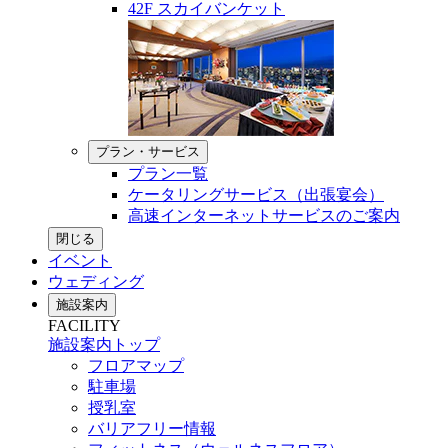
42F スカイバンケット
プラン・サービス
プラン一覧
ケータリングサービス（出張宴会）
高速インターネットサービスのご案内
閉じる
イベント
ウェディング
施設案内
FACILITY
施設案内トップ
フロアマップ
駐車場
授乳室
バリアフリー情報