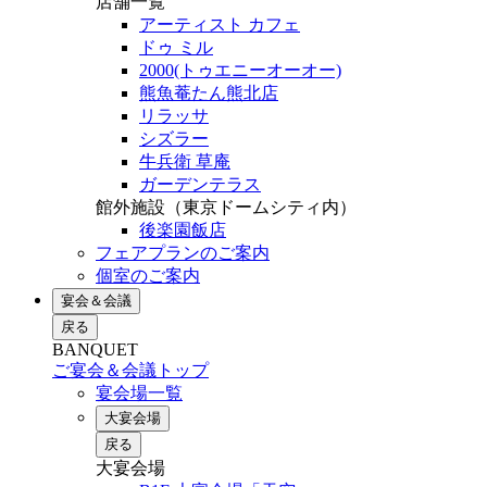
店舗一覧
アーティスト カフェ
ドゥ ミル
2000(トゥエニーオーオー)
熊魚菴たん熊北店
リラッサ
シズラー
牛兵衛 草庵
ガーデンテラス
館外施設（東京ドームシティ内）
後楽園飯店
フェアプランのご案内
個室のご案内
宴会＆会議
戻る
BANQUET
ご宴会＆会議トップ
宴会場一覧
大宴会場
戻る
大宴会場