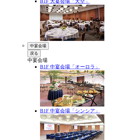
B1F 大宴会場「天空」
中宴会場
戻る
中宴会場
B1F 中宴会場「オーロラ」
B1F 中宴会場「シンシア」