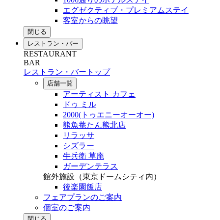
エグゼクティブ・プレミアムステイ
客室からの眺望
閉じる
レストラン・バー
RESTAURANT
BAR
レストラン・バートップ
店舗一覧
アーティスト カフェ
ドゥ ミル
2000(トゥエニーオーオー)
熊魚菴たん熊北店
リラッサ
シズラー
牛兵衛 草庵
ガーデンテラス
館外施設（東京ドームシティ内）
後楽園飯店
フェアプランのご案内
個室のご案内
閉じる