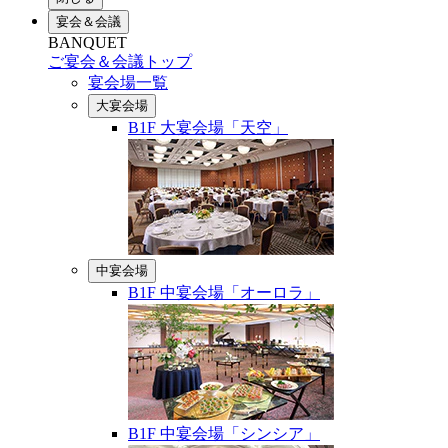
宴会＆会議
BANQUET
ご宴会＆会議トップ
宴会場一覧
大宴会場
B1F 大宴会場「天空」
中宴会場
B1F 中宴会場「オーロラ」
B1F 中宴会場「シンシア」